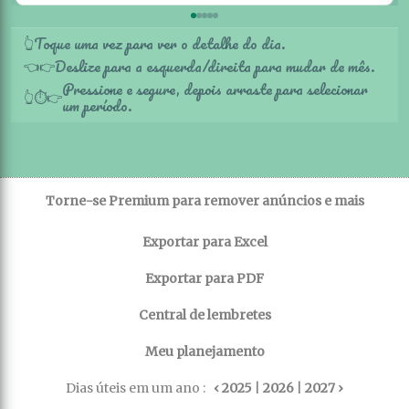
Toque uma vez para ver o detalhe do dia.
👆
Deslize para a esquerda/direita para mudar de mês.
👈
👉
Pressione e segure, depois arraste para selecionar
👆
⏱️
👉
um período.
Torne-se Premium para remover anúncios e mais
Exportar para Excel
Exportar para PDF
Central de lembretes
Meu planejamento
Dias úteis em um ano :
‹ 2025
|
2026
|
2027 ›