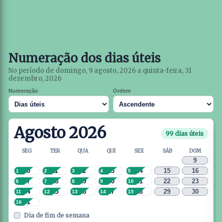
Numeração dos dias úteis
No período de domingo, 9 agosto, 2026 a quinta-feira, 31
dezembro, 2026
Numeração
Ordem
Agosto 2026
99 dias úteis
SEG
TER
QUA
QUI
SEX
SÁB
DOM
9
10
11
12
13
14
15
16
1
2
3
4
5
17
18
19
20
21
22
23
6
7
8
9
10
24
25
26
27
28
29
30
11
12
13
14
15
31
16
Dia de fim de semana