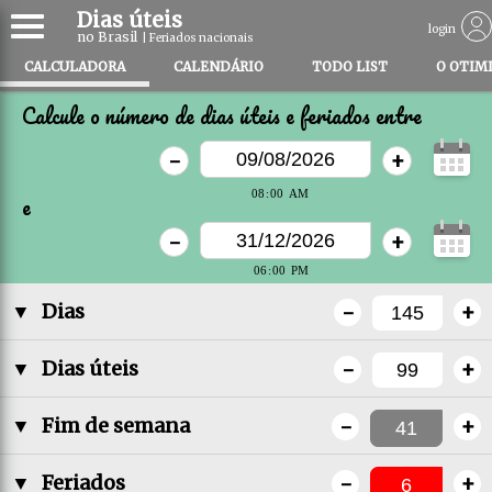
Dias úteis
login
no Brasil
| Feriados nacionais
CALCULADORA
CALENDÁRIO
TODO LIST
O OTIM
Calcule o número de dias úteis e feriados entre
-
+
e
-
+
-
+
▼
Dias
-
+
▼
Dias úteis
-
+
▼
Fim de semana
-
+
▼
Feriados