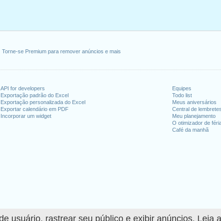
Torne-se Premium para remover anúncios e mais
API for developers
Equipes
Exportação padrão do Excel
Todo list
Exportação personalizada do Excel
Meus aniversários
Exportar calendário em PDF
Central de lembrete
Incorporar um widget
Meu planejamento
O otimizador de féri
Café da manhã
 usuário, rastrear seu público e exibir anúncios. Leia