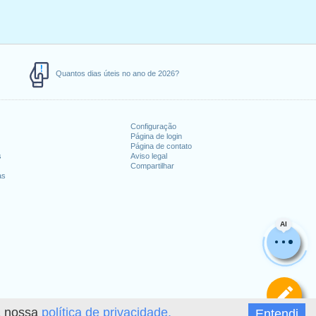
Quantos dias úteis no ano de 2026?
Configuração
Página de login
Página de contato
s
Aviso legal
Compartilhar
as
AI
De
 a nossa
política de privacidade.
Entendi