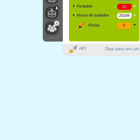
-
+
Feriados
▼
-
+
Horas de trabalho
▼
0
Férias
▼
...
API
Dias úteis em um