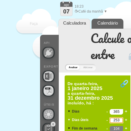
ago
18:23
07
☕
Café da manhã ▼
Calculadora
Calendário
Faça
Calcule o
cada
API
entre
EXPORT
Analisar
Adicionar
De
quarta-feira,
1 janeiro 2025
a
quarta-feira,
31 dezembro 2025
incluído, há :
ÚTEIS
-
+
Dias
▼
-
+
Dias úteis
▼
0
-
+
Fim de semana
▼