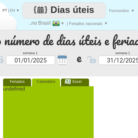
Dias úteis
PT
|
EN
▼
Funcionário
▼
..no Brasil
▼
| Feriados nacionais
▼
 número de dias úteis e feria
e
semana 1
semana 1
Feriados
Calendário
Excel
undefined