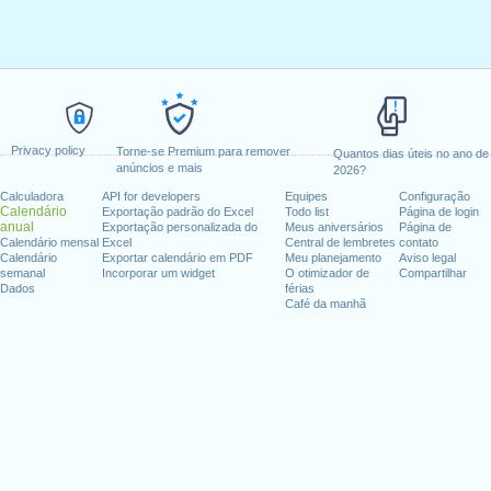
Privacy policy
Torne-se Premium para remover
Quantos dias úteis no ano de
anúncios e mais
2026?
Calculadora
API for developers
Equipes
Configuração
Calendário
Exportação padrão do Excel
Todo list
Página de login
anual
Exportação personalizada do
Meus aniversários
Página de
Calendário mensal
Excel
Central de lembretes
contato
Calendário
Exportar calendário em PDF
Meu planejamento
Aviso legal
semanal
Incorporar um widget
O otimizador de
Compartilhar
Dados
férias
Café da manhã