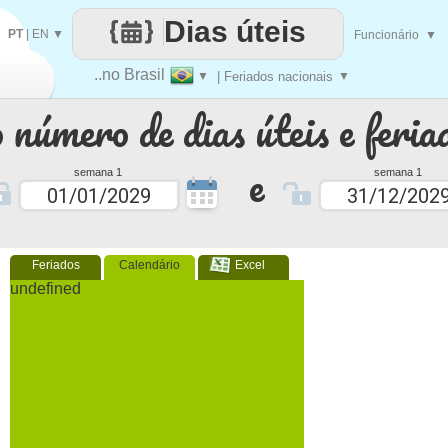
Dias úteis
PT
|
EN
▼
Funcionário
▼
..no Brasil
▼
| Feriados nacionais
▼
 número de dias úteis e feria
e
semana 1
semana 1
Feriados
Calendário
Excel
undefined