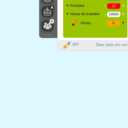
-
+
Feriados
▼
-
+
Horas de trabalho
▼
0
Férias
▼
...
API
Dias úteis em um