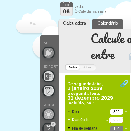
ago
07:12
06
☕
Café da manhã ▼
Calculadora
Calendário
Faça
Calcule o
cada
API
entre
EXPORT
Analisar
Adicionar
De
segunda-feira,
1 janeiro 2029
a
segunda-feira,
31 dezembro 2029
incluído, há :
ÚTEIS
-
+
Dias
▼
-
+
Dias úteis
▼
0
-
+
Fim de semana
▼