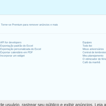
Torne-se Premium para remover anúncios e mais
API for developers
Equipes
Exportação padrão do Excel
Todo list
Exportação personalizada do Excel
Meus aniversários
Exportar calendário em PDF
Central de lembrete
Incorporar um widget
Meu planejamento
O otimizador de féri
Café da manhã
 usuário, rastrear seu público e exibir anúncios. Leia