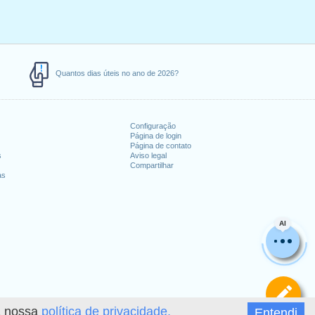
Quantos dias úteis no ano de 2026?
Configuração
Página de login
Página de contato
s
Aviso legal
Compartilhar
as
AI
De
 a nossa
política de privacidade.
Entendi