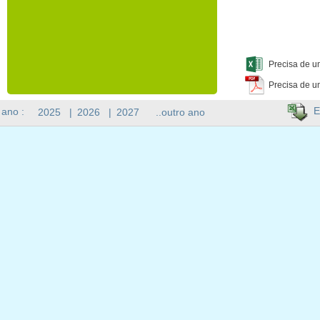
Precisa de u
Precisa de u
E
 ano :
2025
|
2026
|
2027
..outro ano