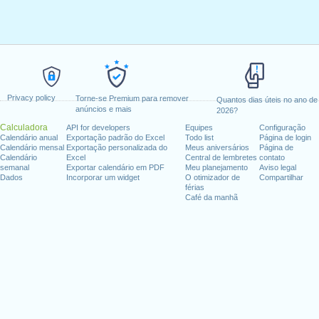
Privacy policy
Torne-se Premium para remover
Quantos dias úteis no ano de
anúncios e mais
2026?
Calculadora
API for developers
Equipes
Configuração
Calendário anual
Exportação padrão do Excel
Todo list
Página de login
Calendário mensal
Exportação personalizada do
Meus aniversários
Página de
Calendário
Excel
Central de lembretes
contato
semanal
Exportar calendário em PDF
Meu planejamento
Aviso legal
Dados
Incorporar um widget
O otimizador de
Compartilhar
férias
Café da manhã