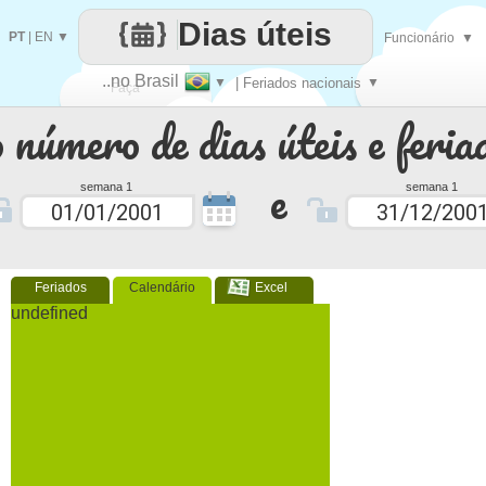
Dias úteis
PT
|
EN
▼
Funcionário
▼
..no Brasil
▼
| Feriados nacionais
▼
Faça
 número de dias úteis e feria
cada
e
semana 1
semana 1
Feriados
Calendário
Excel
undefined