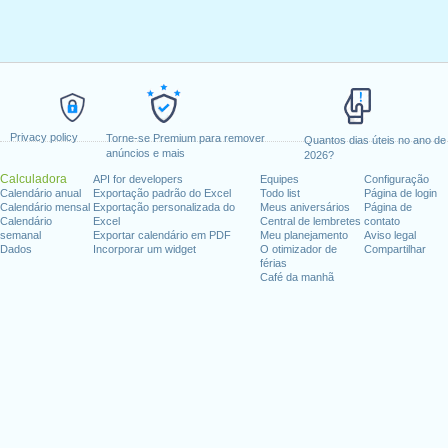
Privacy policy
Torne-se Premium para remover
Quantos dias úteis no ano de
anúncios e mais
2026?
Calculadora
API for developers
Equipes
Configuração
Calendário anual
Exportação padrão do Excel
Todo list
Página de login
Calendário mensal
Exportação personalizada do
Meus aniversários
Página de
Calendário
Excel
Central de lembretes
contato
semanal
Exportar calendário em PDF
Meu planejamento
Aviso legal
Dados
Incorporar um widget
O otimizador de
Compartilhar
férias
Café da manhã