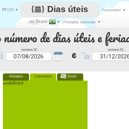
Dias úteis
PT
|
EN
▼
Funcionário
▼
..no Brasil
▼
| Feriados nacionais
▼
Faça
 número de dias úteis e feria
cada
e
semana 32
semana 53
Feriados
Calendário
Excel
undefined