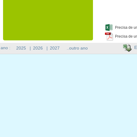
Precisa de u
Precisa de u
E
 ano :
2025
|
2026
|
2027
..outro ano