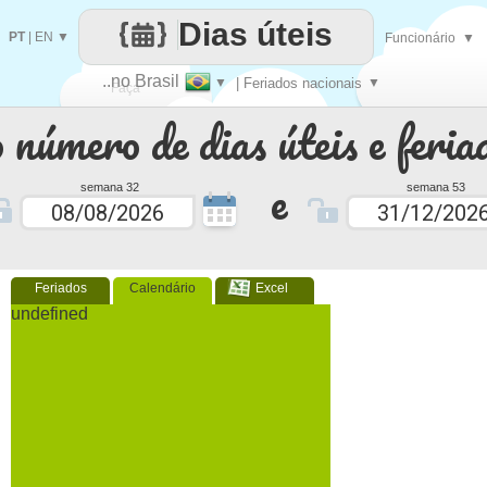
Dias úteis
PT
|
EN
▼
Funcionário
▼
..no Brasil
▼
| Feriados nacionais
▼
Faça
 número de dias úteis e feria
cada
e
semana 32
semana 53
Feriados
Calendário
Excel
undefined