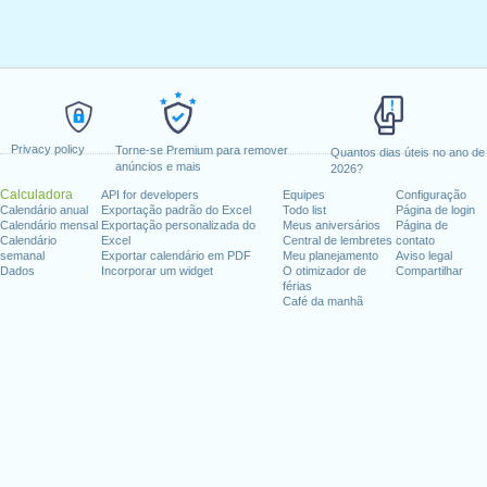
Privacy policy
Torne-se Premium para remover
Quantos dias úteis no ano de
anúncios e mais
2026?
Calculadora
API for developers
Equipes
Configuração
Calendário anual
Exportação padrão do Excel
Todo list
Página de login
Calendário mensal
Exportação personalizada do
Meus aniversários
Página de
Calendário
Excel
Central de lembretes
contato
semanal
Exportar calendário em PDF
Meu planejamento
Aviso legal
Dados
Incorporar um widget
O otimizador de
Compartilhar
férias
Café da manhã