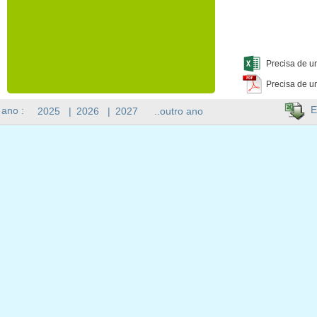
Precisa de u
Precisa de u
E
 ano :
2025
|
2026
|
2027
..outro ano