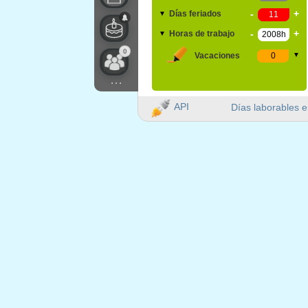
-
+
Días feriados
▼
-
+
Horas de trabajo
▼
0
Vacaciones
▼
...
API
Días laborables e