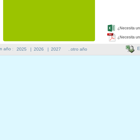
¿Necesita un
¿Necesita un
E
n año :
2025
|
2026
|
2027
..otro año