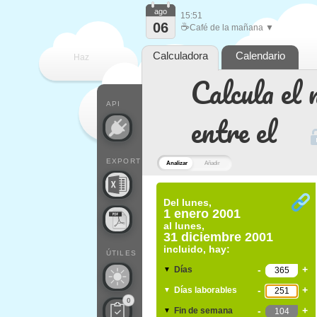
ago
15:51
06
☕
Café de la mañana ▼
Calculadora
Calendario
Haz
Calcula el 
que
API
entre el
EXPORT
Analizar
Añadir
Del
lunes,
1 enero 2001
al
lunes,
31 diciembre 2001
incluido, hay:
ÚTILES
-
+
Días
▼
-
+
Días laborables
▼
0
-
+
Fin de semana
▼