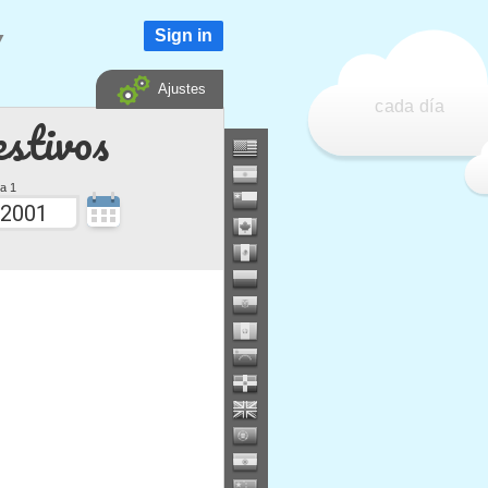
Sign in
▼
Ajustes
cada día
estivos
a 1