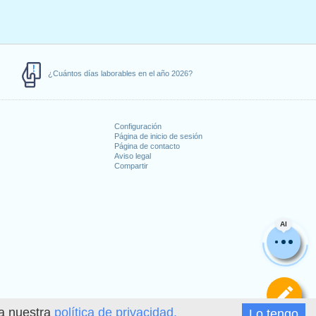
¿Cuántos días laborables en el año 2026?
Configuración
Página de inicio de sesión
Página de contacto
Aviso legal
Compartir
s
AI
De
ea nuestra
política de privacidad.
Lo tengo