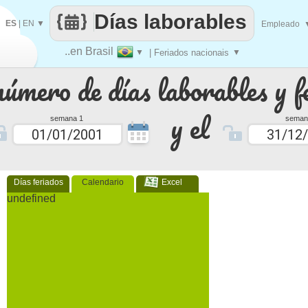
Días laborables
ES
|
EN
▼
Empleado
..en Brasil
▼
| Feriados nacionais
▼
número de días laborables y f
y el
semana 1
seman
Días feriados
Calendario
Excel
undefined