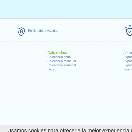
Política de privacidad
Calculadora
API f
Calendario anual
Expor
Calendario mensual
Expor
Calendario semanal
Expor
Data
Insert
Usamos cookies para ofrecerle la mejor experiencia d