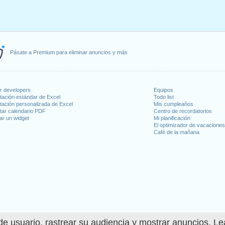
Pásate a Premium para eliminar anuncios y más
or developers
Equipos
tación estándar de Excel
Todo list
tación personalizada de Excel
Mis cumpleaños
tar calendario PDF
Centro de recordatorios
ar un widget
Mi planificación
El optimizador de vacacione
Café de la mañana
e usuario, rastrear su audiencia y mostrar anuncios. L