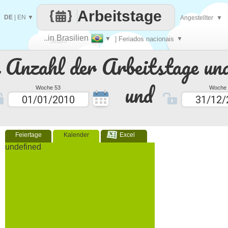
Arbeitstage
DE
|
EN
▼
Angestellter
▼
..in Brasilien
▼
| Feriados nacionais
▼
Jeden
e Anzahl der Arbeitstage un
Tag
und
Woche 53
Woche 
Feiertage
Kalender
Excel
undefined