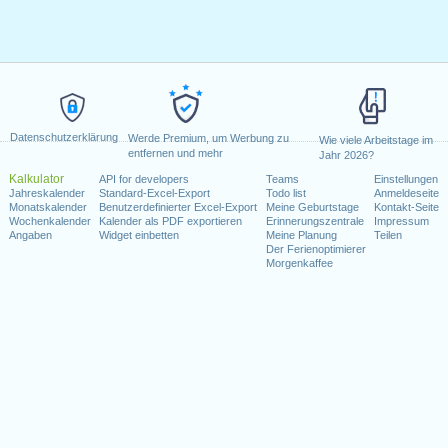
Datenschutzerklärung
Werde Premium, um Werbung zu
Wie viele Arbeitstage im
entfernen und mehr
Jahr 2026?
Kalkulator
API for developers
Teams
Einstellungen
Jahreskalender
Standard-Excel-Export
Todo list
Anmeldeseite
Monatskalender
Benutzerdefinierter Excel-Export
Meine Geburtstage
Kontakt-Seite
Wochenkalender
Kalender als PDF exportieren
Erinnerungszentrale
Impressum
Angaben
Widget einbetten
Meine Planung
Teilen
Der Ferienoptimierer
Morgenkaffee