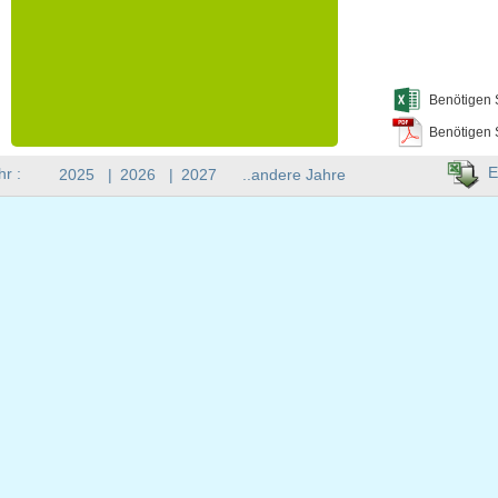
Benötigen 
Benötigen 
E
hr :
2025
|
2026
|
2027
..andere Jahre