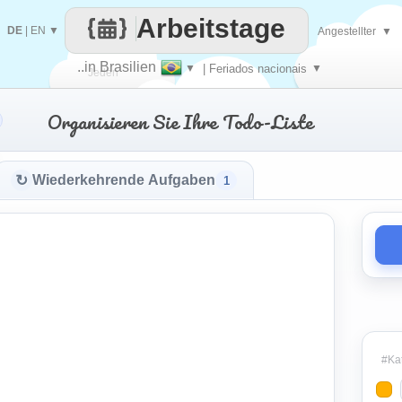
Arbeitstage
DE
|
EN
▼
Angestellter
▼
..in Brasilien
▼
| Feriados nacionais
▼
Jeden
Organisieren Sie Ihre Todo-Liste
Tag
↻
Wiederkehrende Aufgaben
1
#Kat