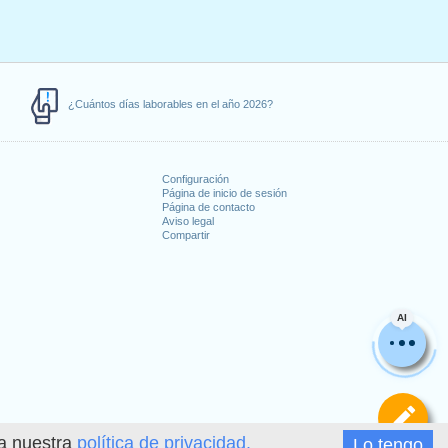
¿Cuántos días laborables en el año 2026?
Configuración
Página de inicio de sesión
Página de contacto
Aviso legal
Compartir
s
AI
De
ea nuestra
política de privacidad.
Lo tengo