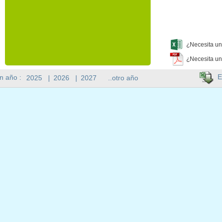
¿Necesita un
¿Necesita un
E
n año :
2025
|
2026
|
2027
..otro año