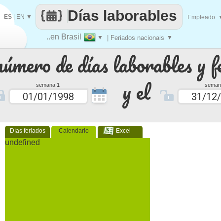
Días laborables
ES
|
EN
▼
Empleado
..en Brasil
▼
| Feriados nacionais
▼
número de días laborables y f
y el
semana 1
seman
Días feriados
Calendario
Excel
undefined