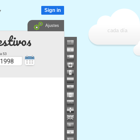
Sign in
▼
Ajustes
cada día
estivos
a 53