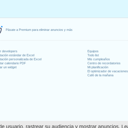
Pásate a Premium para eliminar anuncios y más
or developers
Equipos
tación estándar de Excel
Todo list
tación personalizada de Excel
Mis cumpleaños
tar calendario PDF
Centro de recordatorios
ar un widget
Mi planificación
El optimizador de vacacione
Café de la mañana
e usuario, rastrear su audiencia y mostrar anuncios. L