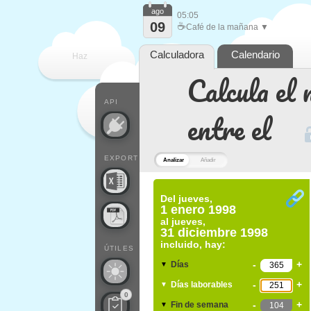
ago
05:05
09
☕
Café de la mañana ▼
Calculadora
Calendario
Haz
Calcula el 
que
API
entre el
EXPORT
Analizar
Añadir
Del
jueves,
1 enero 1998
al
jueves,
31 diciembre 1998
incluido, hay:
ÚTILES
-
+
Días
▼
-
+
Días laborables
▼
0
-
+
Fin de semana
▼