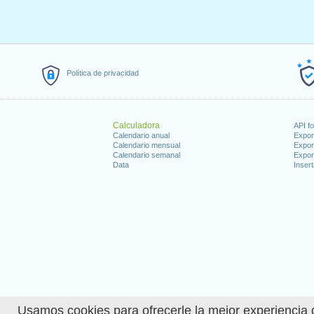
Política de privacidad
Calculadora
API f
Calendario anual
Expor
Calendario mensual
Expor
Calendario semanal
Expor
Data
Insert
Usamos cookies para ofrecerle la mejor experiencia d