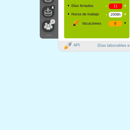
-
+
Días feriados
▼
-
+
Horas de trabajo
▼
0
Vacaciones
▼
...
API
Días laborables e