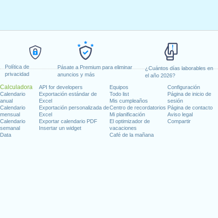
Política de
Pásate a Premium para eliminar
¿Cuántos días laborables en
privacidad
anuncios y más
el año 2026?
Calculadora
API for developers
Equipos
Configuración
Calendario
Exportación estándar de
Todo list
Página de inicio de
anual
Excel
Mis cumpleaños
sesión
Calendario
Exportación personalizada de
Centro de recordatorios
Página de contacto
mensual
Excel
Mi planificación
Aviso legal
Calendario
Exportar calendario PDF
El optimizador de
Compartir
semanal
Insertar un widget
vacaciones
Data
Café de la mañana