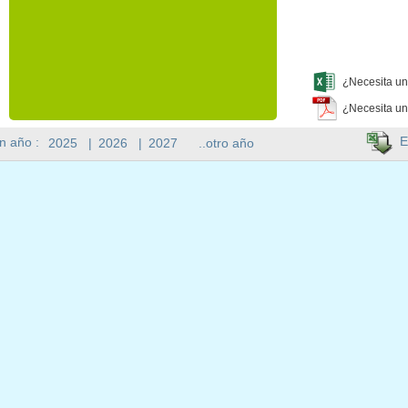
¿Necesita un
¿Necesita un
E
n año :
2025
|
2026
|
2027
..otro año