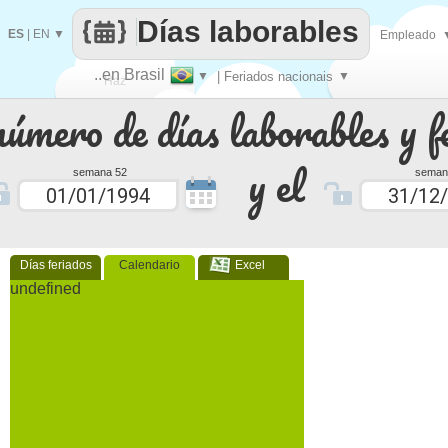
Días laborables
ES
|
EN
▼
Empleado
..en Brasil
▼
| Feriados nacionais
▼
Haz
número de días laborables y f
que
y el
semana 52
seman
Días feriados
Calendario
Excel
undefined