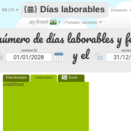
Días laborables
ES
|
EN
▼
Empleado
..en Brasil
▼
| Feriados nacionais
▼
Haz
número de días laborables y f
que
y el
semana 52
seman
Días feriados
Calendario
Excel
undefined