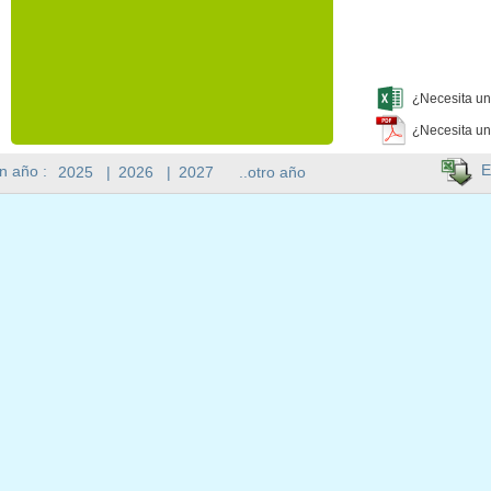
¿Necesita un
¿Necesita un
E
n año :
2025
|
2026
|
2027
..otro año