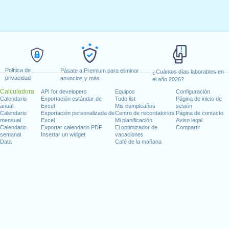
Política de
Pásate a Premium para eliminar
¿Cuántos días laborables en
privacidad
anuncios y más
el año 2026?
Calculadora
API for developers
Equipos
Configuración
Calendario
Exportación estándar de
Todo list
Página de inicio de
anual
Excel
Mis cumpleaños
sesión
Calendario
Exportación personalizada de
Centro de recordatorios
Página de contacto
mensual
Excel
Mi planificación
Aviso legal
Calendario
Exportar calendario PDF
El optimizador de
Compartir
semanal
Insertar un widget
vacaciones
Data
Café de la mañana