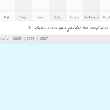
Abril
Mayo
Junio
Julio
Agosto
Septiembre
Octu
⚠ Inicia sesión para guardar tus cumpleaños 
n año :
2025
|
2026
|
2027