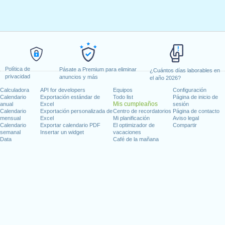
Política de
Pásate a Premium para eliminar
¿Cuántos días laborables en
privacidad
anuncios y más
el año 2026?
Calculadora
API for developers
Equipos
Configuración
Calendario
Exportación estándar de
Todo list
Página de inicio de
Mis cumpleaños
anual
Excel
sesión
Calendario
Exportación personalizada de
Centro de recordatorios
Página de contacto
mensual
Excel
Mi planificación
Aviso legal
Calendario
Exportar calendario PDF
El optimizador de
Compartir
semanal
Insertar un widget
vacaciones
Data
Café de la mañana