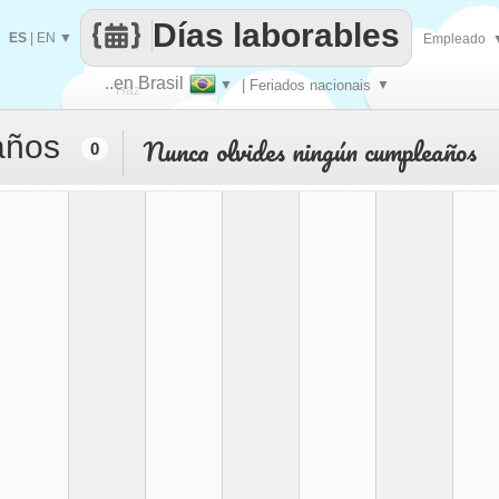
Días laborables
ES
|
EN
▼
Empleado
..en Brasil
▼
| Feriados nacionais
▼
Haz
años
Nunca olvides ningún cumpleaños
0
que