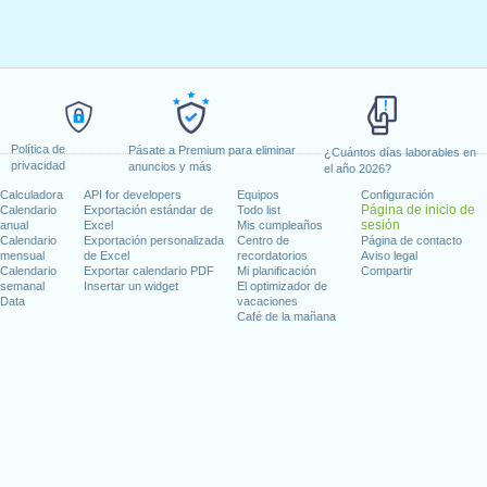
Política de
Pásate a Premium para eliminar
¿Cuántos días laborables en
privacidad
anuncios y más
el año 2026?
Calculadora
API for developers
Equipos
Configuración
Página de inicio de
Calendario
Exportación estándar de
Todo list
sesión
anual
Excel
Mis cumpleaños
Calendario
Exportación personalizada
Centro de
Página de contacto
mensual
de Excel
recordatorios
Aviso legal
Calendario
Exportar calendario PDF
Mi planificación
Compartir
semanal
Insertar un widget
El optimizador de
Data
vacaciones
Café de la mañana