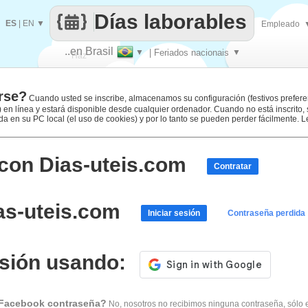
Días laborables
ES
|
EN
▼
Empleado
..en Brasil
▼
| Feriados nacionais
▼
Haz
rse?
que
Cuando usted se inscribe, almacenamos su configuración (festivos prefere
.) en línea y estará disponible desde cualquier ordenador. Cuando no está inscrito,
 en su PC local (el uso de cookies) y por lo tanto se pueden perder fácilmente. 
con Dias-uteis.com
Contratar
as-uteis.com
Iniciar sesión
Contraseña perdida
sesión usando:
 Facebook contraseña?
No, nosotros no recibimos ninguna contraseña, sólo