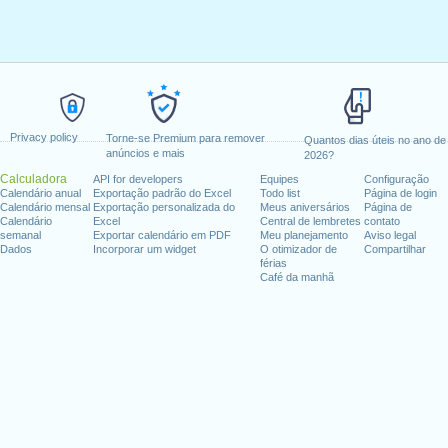
Privacy policy
Torne-se Premium para remover
Quantos dias úteis no ano de
anúncios e mais
2026?
Calculadora
API for developers
Equipes
Configuração
Calendário anual
Exportação padrão do Excel
Todo list
Página de login
Calendário mensal
Exportação personalizada do
Meus aniversários
Página de
Calendário
Excel
Central de lembretes
contato
semanal
Exportar calendário em PDF
Meu planejamento
Aviso legal
Dados
Incorporar um widget
O otimizador de
Compartilhar
férias
Café da manhã