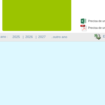
Precisa de u
Precisa de u
E
 ano :
2025
|
2026
|
2027
..outro ano