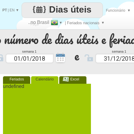
Dias úteis
PT
|
EN
▼
Funcionário
▼
..no Brasil
▼
| Feriados nacionais
▼
Faça
 número de dias úteis e feria
cada
e
semana 1
semana 1
Feriados
Calendário
Excel
undefined