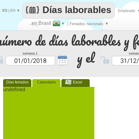
Días laborables
ES
|
EN
▼
Empleado
..en Brasil
▼
| Feriados nacionais
▼
Haz
número de días laborables y f
que
y el
semana 1
seman
Días feriados
Calendario
Excel
undefined