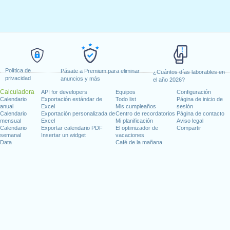
Política de
Pásate a Premium para eliminar
¿Cuántos días laborables en
privacidad
anuncios y más
el año 2026?
Calculadora
API for developers
Equipos
Configuración
Calendario
Exportación estándar de
Todo list
Página de inicio de
anual
Excel
Mis cumpleaños
sesión
Calendario
Exportación personalizada de
Centro de recordatorios
Página de contacto
mensual
Excel
Mi planificación
Aviso legal
Calendario
Exportar calendario PDF
El optimizador de
Compartir
semanal
Insertar un widget
vacaciones
Data
Café de la mañana