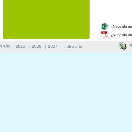
¿Necesita un
¿Necesita un
E
n año :
2025
|
2026
|
2027
..otro año