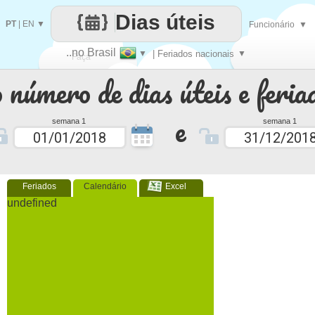
Dias úteis
PT
|
EN
▼
Funcionário
▼
..no Brasil
▼
| Feriados nacionais
▼
Faça
 número de dias úteis e feria
cada
e
semana 1
semana 1
Feriados
Calendário
Excel
undefined