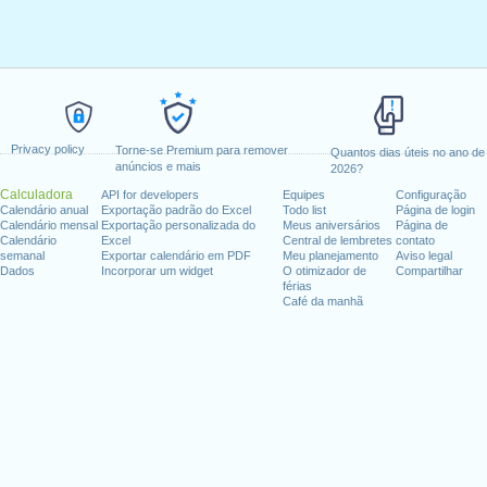
Privacy policy
Torne-se Premium para remover
Quantos dias úteis no ano de
anúncios e mais
2026?
Calculadora
API for developers
Equipes
Configuração
Calendário anual
Exportação padrão do Excel
Todo list
Página de login
Calendário mensal
Exportação personalizada do
Meus aniversários
Página de
Calendário
Excel
Central de lembretes
contato
semanal
Exportar calendário em PDF
Meu planejamento
Aviso legal
Dados
Incorporar um widget
O otimizador de
Compartilhar
férias
Café da manhã