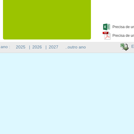
Precisa de u
Precisa de u
E
 ano :
2025
|
2026
|
2027
..outro ano