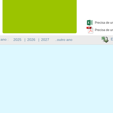
Precisa de u
Precisa de u
E
 ano :
2025
|
2026
|
2027
..outro ano