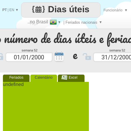
Dias úteis
PT
|
EN
▼
Funcionário
▼
..no Brasil
▼
| Feriados nacionais
▼
Faça
 número de dias úteis e feria
cada
e
semana 52
semana 52
Feriados
Calendário
Excel
undefined