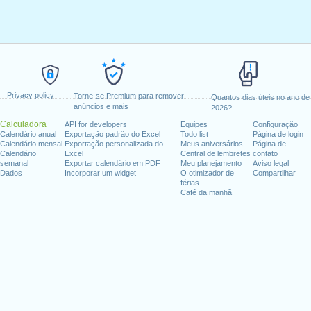
Privacy policy
Torne-se Premium para remover
Quantos dias úteis no ano de
anúncios e mais
2026?
Calculadora
API for developers
Equipes
Configuração
Calendário anual
Exportação padrão do Excel
Todo list
Página de login
Calendário mensal
Exportação personalizada do
Meus aniversários
Página de
Calendário
Excel
Central de lembretes
contato
semanal
Exportar calendário em PDF
Meu planejamento
Aviso legal
Dados
Incorporar um widget
O otimizador de
Compartilhar
férias
Café da manhã