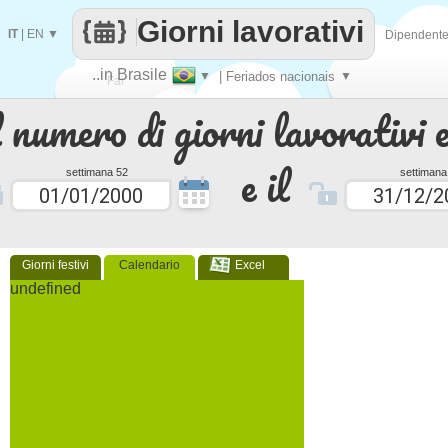
Giorni lavorativi
IT
|
EN
▼
Dipendent
..in Brasile
▼
| Feriados nacionais
▼
Fai
 numero di giorni lavorativi e
contare
e il
settimana 52
settimana
Giorni festivi
Calendario
Excel
undefined