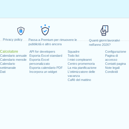
Privacy policy
Passa a Premium per rimuovere le
Quanti giorni lavorativi
pubblicità e altro ancora
nell'anno 2026?
Calcolatore
API for developers
Squadre
Configurazione
Calendario annuale
Esporta Excel standard
Todo list
Pagina di
Calendario mensile
Esporta Excel
I miei compleanni
accesso
Calendario
personalizzato
Centro promemoria
Contatti pagina
settimanale
Esporta calendario PDF
La mia pianificazione
Note legali
Dati
Incorpora un widget
L'ottimizzatore delle
Condividi
vacanza
Caffè del mattino