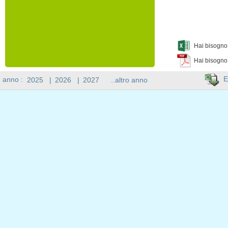
Hai bisogno 
Hai bisogno
E
n anno :
2025
|
2026
|
2027
..altro anno