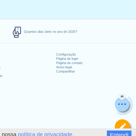
Quantos dias úteis no ano de 2026?
Configuração
Página de login
Página de contato
s
Aviso legal
Compartilhar
as
AI
De
 a nossa
política de privacidade.
Entendi