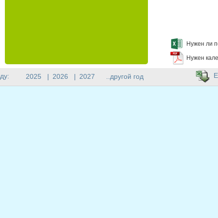
Нужен ли п
Нужен кале
E
ду:
2025
|
2026
|
2027
..другой год