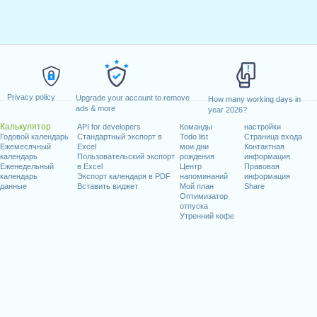
Privacy policy
Upgrade your account to remove
How many working days in
ads & more
year 2026?
Калькулятор
API for developers
Команды
настройки
Годовой календарь
Стандартный экспорт в
Todo list
Страница входа
Ежемесячный
Excel
мои дни
Контактная
календарь
Пользовательский экспорт
рождения
информация
Еженедельный
в Excel
Центр
Правовая
календарь
Экспорт календаря в PDF
напоминаний
информация
данные
Вставить виджет
Мой план
Share
Оптимизатор
отпуска
Утренний кофе