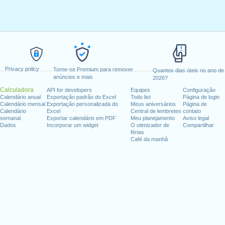
Privacy policy
Torne-se Premium para remover
Quantos dias úteis no ano de
anúncios e mais
2026?
Calculadora
API for developers
Equipes
Configuração
Calendário anual
Exportação padrão do Excel
Todo list
Página de login
Calendário mensal
Exportação personalizada do
Meus aniversários
Página de
Calendário
Excel
Central de lembretes
contato
semanal
Exportar calendário em PDF
Meu planejamento
Aviso legal
Dados
Incorporar um widget
O otimizador de
Compartilhar
férias
Café da manhã