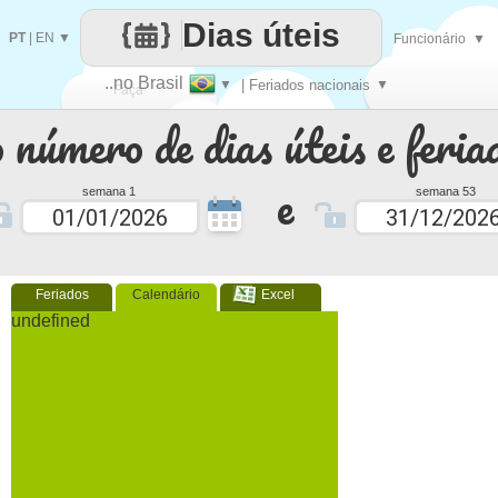
Dias úteis
PT
|
EN
▼
Funcionário
▼
..no Brasil
▼
| Feriados nacionais
▼
Faça
 número de dias úteis e feria
cada
e
semana 1
semana 53
Feriados
Calendário
Excel
undefined