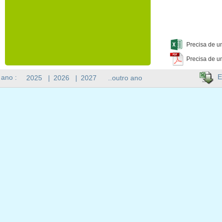
Precisa de u
Precisa de u
E
 ano :
2025
|
2026
|
2027
..outro ano