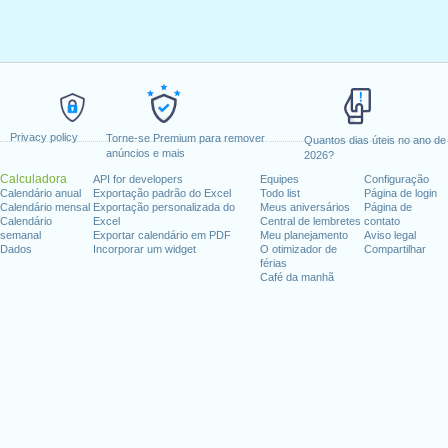
Privacy policy
Torne-se Premium para remover
Quantos dias úteis no ano de
anúncios e mais
2026?
Calculadora
API for developers
Equipes
Configuração
Calendário anual
Exportação padrão do Excel
Todo list
Página de login
Calendário mensal
Exportação personalizada do
Meus aniversários
Página de
Calendário
Excel
Central de lembretes
contato
semanal
Exportar calendário em PDF
Meu planejamento
Aviso legal
Dados
Incorporar um widget
O otimizador de
Compartilhar
férias
Café da manhã