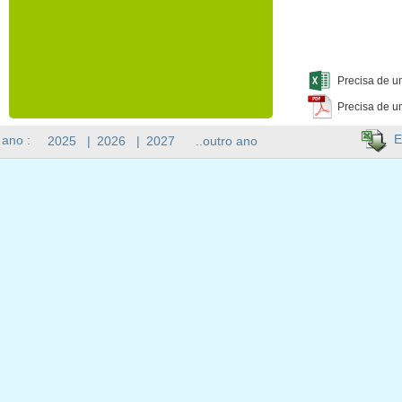
Precisa de u
Precisa de u
E
 ano :
2025
|
2026
|
2027
..outro ano