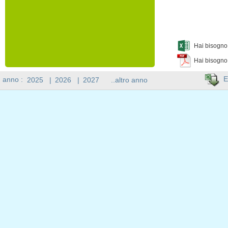
Hai bisogno 
Hai bisogno
E
n anno :
2025
|
2026
|
2027
..altro anno