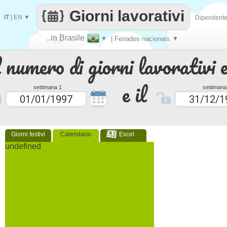
Giorni lavorativi
IT
|
EN
▼
Dipendent
..in Brasile
▼
| Feriados nacionais
▼
Fai
 numero di giorni lavorativi e
contare
e il
settimana 1
settimana
Giorni festivi
Calendario
Excel
undefined