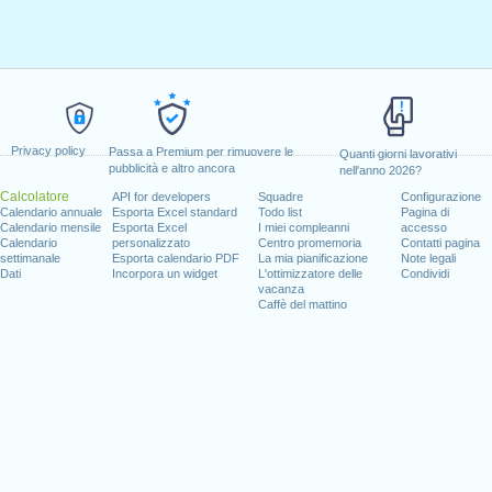
Privacy policy
Passa a Premium per rimuovere le
Quanti giorni lavorativi
pubblicità e altro ancora
nell'anno 2026?
Calcolatore
API for developers
Squadre
Configurazione
Calendario annuale
Esporta Excel standard
Todo list
Pagina di
Calendario mensile
Esporta Excel
I miei compleanni
accesso
Calendario
personalizzato
Centro promemoria
Contatti pagina
settimanale
Esporta calendario PDF
La mia pianificazione
Note legali
Dati
Incorpora un widget
L'ottimizzatore delle
Condividi
vacanza
Caffè del mattino