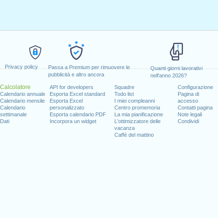
Privacy policy
Passa a Premium per rimuovere le
Quanti giorni lavorativi
pubblicità e altro ancora
nell'anno 2026?
Calcolatore
API for developers
Squadre
Configurazione
Calendario annuale
Esporta Excel standard
Todo list
Pagina di
Calendario mensile
Esporta Excel
I miei compleanni
accesso
Calendario
personalizzato
Centro promemoria
Contatti pagina
settimanale
Esporta calendario PDF
La mia pianificazione
Note legali
Dati
Incorpora un widget
L'ottimizzatore delle
Condividi
vacanza
Caffè del mattino