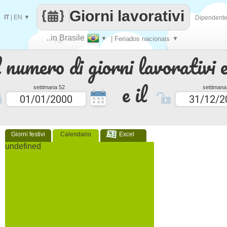
Giorni lavorativi
IT
|
EN
▼
Dipendent
..in Brasile
▼
| Feriados nacionais
▼
Fai
 numero di giorni lavorativi e
contare
e il
settimana 52
settimana
Giorni festivi
Calendario
Excel
undefined