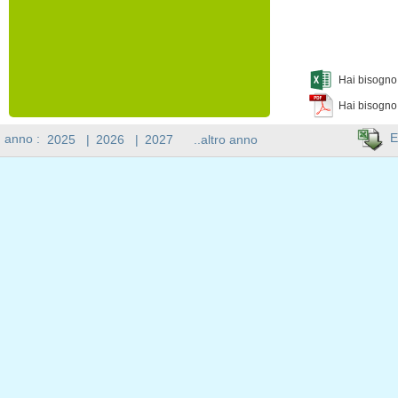
Hai bisogno 
Hai bisogno
E
n anno :
2025
|
2026
|
2027
..altro anno