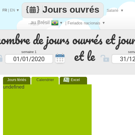
Jours ouvrés
FR
|
EN
▼
Salarié
▼
..au Brésil
▼
| Feriados nacionais
▼
Faire
nombre de jours ouvrés et jour
que
et le
semaine 1
sema
Jours fériés
Calendrier
Excel
undefined