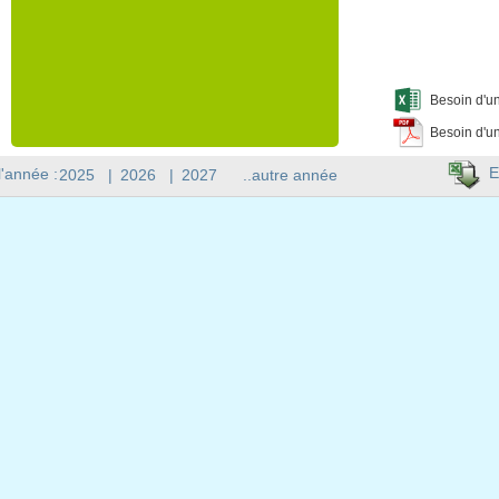
Besoin d'un
Besoin d'un
E
l'année :
2025
|
2026
|
2027
..autre année