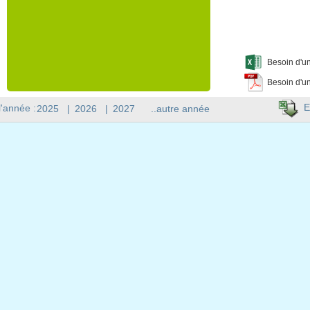
Besoin d'un
Besoin d'un
E
l'année :
2025
|
2026
|
2027
..autre année