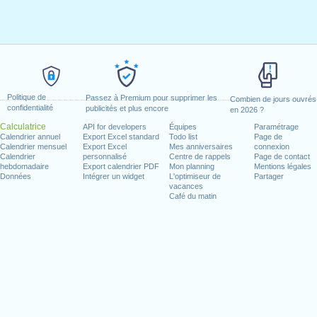
Politique de
Passez à Premium pour supprimer les
Combien de jours ouvrés
confidentialité
publicités et plus encore
en 2026 ?
Calculatrice
API for developers
Équipes
Paramétrage
Calendrier annuel
Export Excel standard
Todo list
Page de
Calendrier mensuel
Export Excel
Mes anniversaires
connexion
Calendrier
personnalisé
Centre de rappels
Page de contact
hebdomadaire
Export calendrier PDF
Mon planning
Mentions légales
Données
Intégrer un widget
L'optimiseur de
Partager
vacances
Café du matin