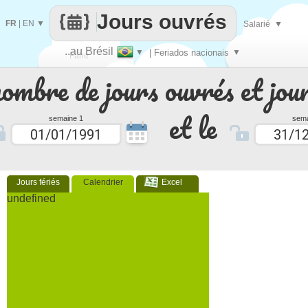
Jours ouvrés
FR
|
EN
▼
Salarié
▼
..au Brésil
▼
| Feriados nacionais
▼
Faire
nombre de jours ouvrés et jour
que
et le
semaine 1
sema
Jours fériés
Calendrier
Excel
undefined