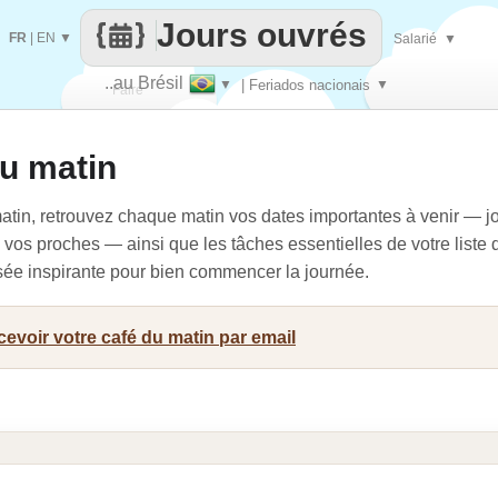
Jours ouvrés
FR
|
EN
▼
Salarié
▼
..au Brésil
▼
| Feriados nacionais
▼
Faire
du matin
que
atin, retrouvez chaque matin vos dates importantes à venir — jo
vos proches — ainsi que les tâches essentielles de votre liste 
nsée inspirante pour bien commencer la journée.
evoir votre café du matin par email