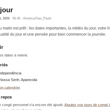
jour
t, 2026
· 06:45 · America/Sao_Paulo
u matin est prêt : les dates importantes, la météo du jour, votre li
tualité du jour et une pensée pour bien commencer la journée.
ir
s dates à retenir.
riés
ndependência
ossa Senh. Aparecida
on calendrier
e repos
e congé personnel n’a encore été ajouté.
Ajoutez vos jours de congé 