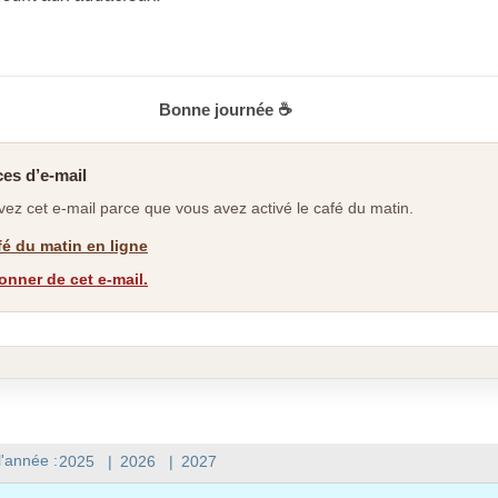
Bonne journée ☕
es d’e-mail
ez cet e-mail parce que vous avez activé le café du matin.
afé du matin en ligne
nner de cet e-mail.
l'année :
2025
|
2026
|
2027