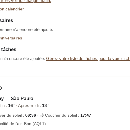
ur les voir ici chaque matin.
on calendrier
saires
saire n’a encore été ajouté.
nniversaires
e tâches
 n’a encore été ajoutée.
Gérez votre liste de tâches pour la voir ici 
o
ay — São Paulo
tin :
16°
·
Après-midi :
18°
ver du soleil :
06:36
·
🌙 Coucher du soleil :
17:47
alité de l'air: Bon (AQI 1)