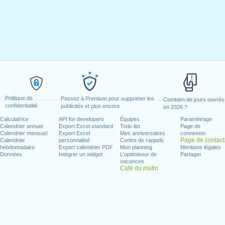
Politique de
Passez à Premium pour supprimer les
Combien de jours ouvrés
confidentialité
publicités et plus encore
en 2026 ?
Calculatrice
API for developers
Équipes
Paramétrage
Calendrier annuel
Export Excel standard
Todo list
Page de
Calendrier mensuel
Export Excel
Mes anniversaires
connexion
Page de contact
Calendrier
personnalisé
Centre de rappels
hebdomadaire
Export calendrier PDF
Mon planning
Mentions légales
Données
Intégrer un widget
L'optimiseur de
Partager
vacances
Café du matin