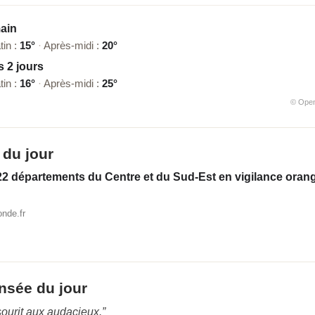
ain
tin :
15°
·
Après-midi :
20°
 2 jours
tin :
16°
·
Après-midi :
25°
© Ope
 du jour
22 départements du Centre et du Sud-Est en vigilance oran
nde.fr
nsée du jour
sourit aux audacieux.”