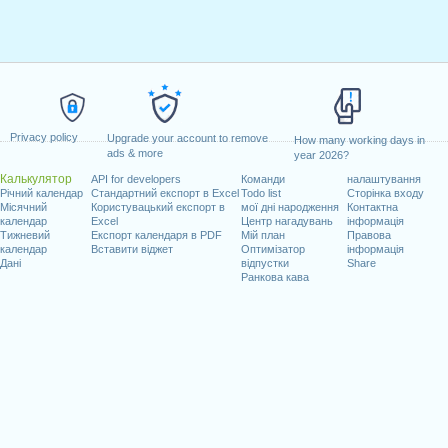
Privacy policy
Upgrade your account to remove
How many working days in
ads & more
year 2026?
Калькулятор
API for developers
Команди
налаштування
Річний календар
Стандартний експорт в Excel
Todo list
Сторінка входу
Місячний
Користувацький експорт в
мої дні народження
Контактна
календар
Excel
Центр нагадувань
інформація
Тижневий
Експорт календаря в PDF
Мій план
Правова
календар
Вставити віджет
Оптимізатор
інформація
Дані
відпустки
Share
Ранкова кава