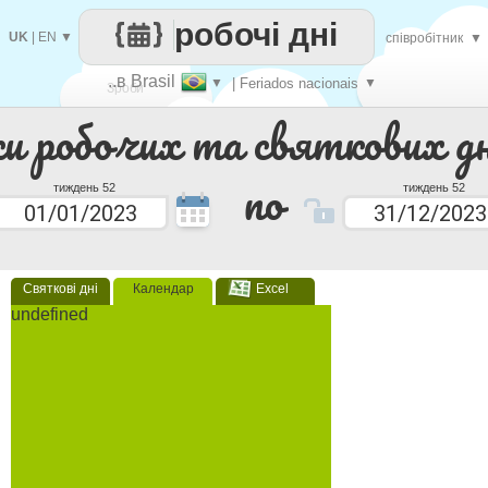
робочі дні
UK
|
EN
▼
співробітник
▼
..в Brasil
▼
| Feriados nacionais
▼
Зроби
ки робочих та святкових дн
кожен
по
тиждень 52
тиждень 52
Святкові дні
Календар
Excel
undefined