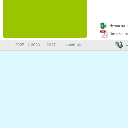
Нужен ли п
Потрібен к
E
2025
|
2026
|
2027
..інший рік