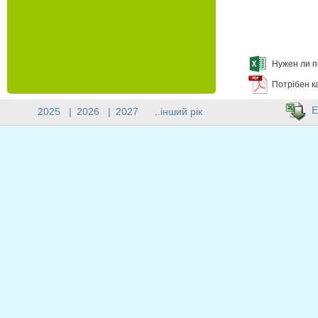
Нужен ли п
Потрібен к
E
2025
|
2026
|
2027
..інший рік