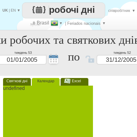
робочі дні
UK
|
EN
▼
співробітник
▼
..в Brasil
▼
| Feriados nacionais
▼
Зроби
ки робочих та святкових дні
кожен
по
тиждень 53
тиждень 52
Святкові дні
Календар
Excel
undefined