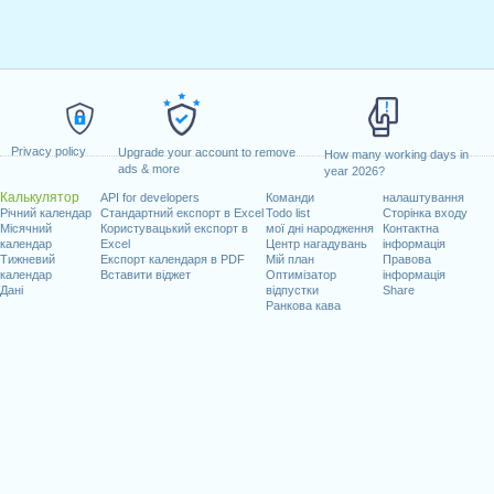
Privacy policy
Upgrade your account to remove
How many working days in
ads & more
year 2026?
Калькулятор
API for developers
Команди
налаштування
Річний календар
Стандартний експорт в Excel
Todo list
Сторінка входу
Місячний
Користувацький експорт в
мої дні народження
Контактна
календар
Excel
Центр нагадувань
інформація
Тижневий
Експорт календаря в PDF
Мій план
Правова
календар
Вставити віджет
Оптимізатор
інформація
Дані
відпустки
Share
Ранкова кава