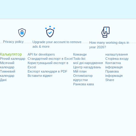
Privacy policy
Upgrade your account to remove
How many working days in
ads & more
year 2026?
Калькулятор
API for developers
Команди
налаштування
Річний календар
Стандартний експорт в Excel
Todo list
Сторінка входу
Місячний
Користувацький експорт в
мої дні народження
Контактна
календар
Excel
Центр нагадувань
інформація
Тижневий
Експорт календаря в PDF
Мій план
Правова
календар
Вставити віджет
Оптимізатор
інформація
Дані
відпустки
Share
Ранкова кава