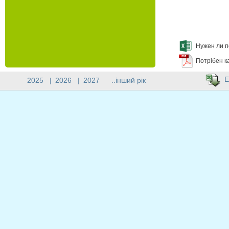
Нужен ли п
Потрібен к
E
2025
|
2026
|
2027
..інший рік