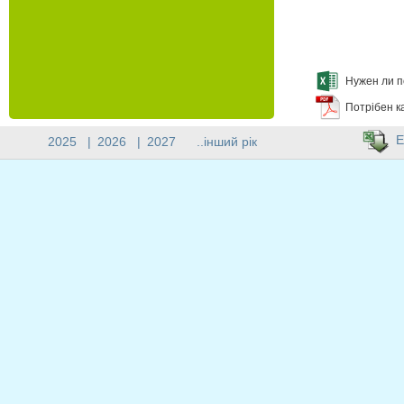
Нужен ли п
Потрібен к
E
2025
|
2026
|
2027
..інший рік