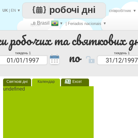
робочі дні
UK
|
EN
▼
співробітник
▼
..в Brasil
▼
| Feriados nacionais
▼
Зроби
ки робочих та святкових дн
кожен
по
тиждень 1
тиждень 1
Святкові дні
Календар
Excel
undefined