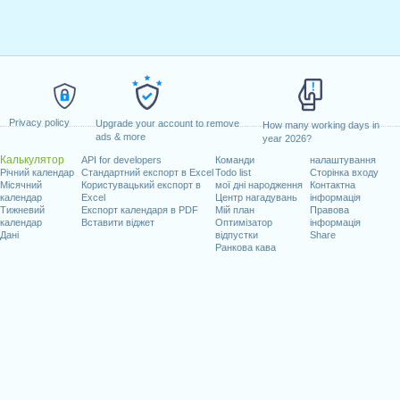
Privacy policy
Upgrade your account to remove
How many working days in
ads & more
year 2026?
Калькулятор
API for developers
Команди
налаштування
Річний календар
Стандартний експорт в Excel
Todo list
Сторінка входу
Місячний
Користувацький експорт в
мої дні народження
Контактна
календар
Excel
Центр нагадувань
інформація
Тижневий
Експорт календаря в PDF
Мій план
Правова
календар
Вставити віджет
Оптимізатор
інформація
Дані
відпустки
Share
Ранкова кава