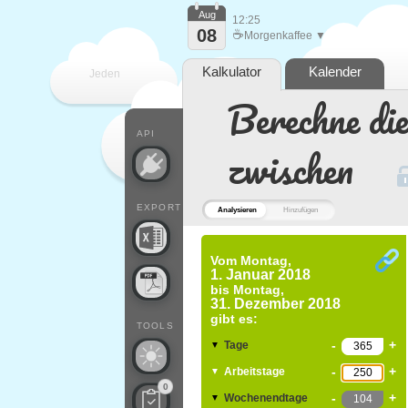
Aug
12:25
08
☕
Morgenkaffee ▼
Kalkulator
Kalender
Jeden
Berechne di
Tag
API
zwischen
EXPORT
Analysieren
Hinzufügen
Vom
Montag,
1. Januar 2018
bis
Montag,
31. Dezember 2018
gibt es:
TOOLS
-
+
Tage
▼
-
+
Arbeitstage
▼
0
-
+
Wochenendtage
▼