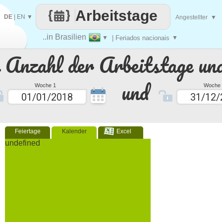
Arbeitstage
DE
|
EN
▼
Angestellter
▼
..in Brasilien
▼
| Feriados nacionais
▼
e Anzahl der Arbeitstage un
und
Woche 1
Woche 
Feiertage
Kalender
Excel
undefined