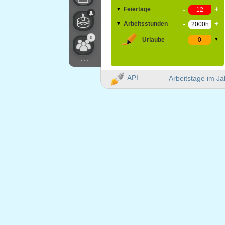
-
+
Feiertage
▼
-
+
Arbeitsstunden
▼
0
Urlaube
▼
...
API
Arbeitstage im Ja