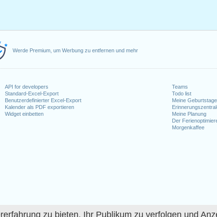
Werde Premium, um Werbung zu entfernen und mehr
API for developers
Teams
Standard-Excel-Export
Todo list
Benutzerdefinierter Excel-Export
Meine Geburtstag
Kalender als PDF exportieren
Erinnerungszentra
Widget einbetten
Meine Planung
Der Ferienoptimier
Morgenkaffee
fahrung zu bieten, Ihr Publikum zu verfolgen und Anze