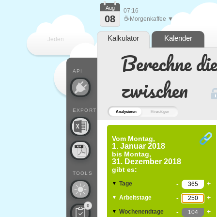
Aug
07:16
08
☕
Morgenkaffee ▼
Kalkulator
Kalender
Jeden
Berechne di
Tag
API
zwischen
EXPORT
Analysieren
Hinzufügen
Vom
Montag,
1. Januar 2018
bis
Montag,
31. Dezember 2018
gibt es:
TOOLS
-
+
Tage
▼
-
+
Arbeitstage
▼
0
-
+
Wochenendtage
▼