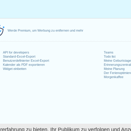
Werde Premium, um Werbung zu entfernen und mehr
API for developers
Teams
Standard-Excel-Export
Todo list
Benutzerdefinierter Excel-Export
Meine Geburtstag
Kalender als PDF exportieren
Erinnerungszentra
Widget einbetten
Meine Planung
Der Ferienoptimier
Morgenkaffee
fahrung zu bieten, Ihr Publikum zu verfolgen und Anze