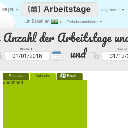
Arbeitstage
DE
|
EN
▼
Angestellter
▼
..in Brasilien
▼
| Feriados nacionais
▼
e Anzahl der Arbeitstage un
und
Woche 1
Woche 
Feiertage
Kalender
Excel
undefined