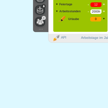
-
+
Feiertage
▼
-
+
Arbeitsstunden
▼
0
Urlaube
▼
...
API
Arbeitstage im Ja