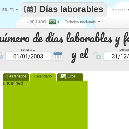
Días laborables
ES
|
EN
▼
Empleado
..en Brasil
▼
| Feriados nacionais
▼
Haz
número de días laborables y f
que
y el
semana 1
seman
Días feriados
Calendario
Excel
undefined