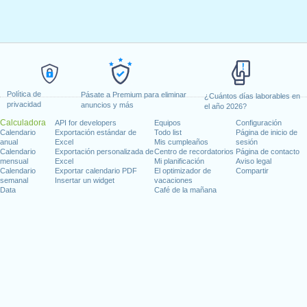
Política de
Pásate a Premium para eliminar
¿Cuántos días laborables en
privacidad
anuncios y más
el año 2026?
Calculadora
API for developers
Equipos
Configuración
Calendario
Exportación estándar de
Todo list
Página de inicio de
anual
Excel
Mis cumpleaños
sesión
Calendario
Exportación personalizada de
Centro de recordatorios
Página de contacto
mensual
Excel
Mi planificación
Aviso legal
Calendario
Exportar calendario PDF
El optimizador de
Compartir
semanal
Insertar un widget
vacaciones
Data
Café de la mañana