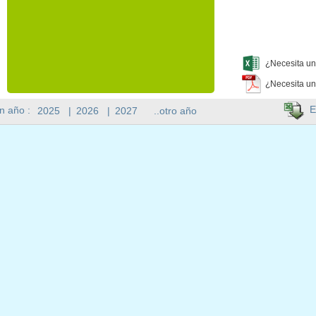
¿Necesita un
¿Necesita un
E
n año :
2025
|
2026
|
2027
..otro año