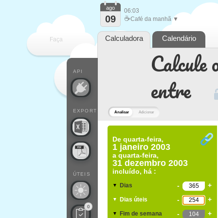
ago
06:03
09
☕
Café da manhã ▼
Calculadora
Calendário
Faça
Calcule o
cada
API
entre
EXPORT
Analisar
Adicionar
De
quarta-feira,
1 janeiro 2003
a
quarta-feira,
31 dezembro 2003
incluído, há :
ÚTEIS
-
+
Dias
▼
-
+
Dias úteis
▼
0
-
+
Fim de semana
▼