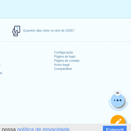
Quantos dias úteis no ano de 2026?
Configuração
Página de login
Página de contato
s
Aviso legal
Compartilhar
as
AI
De
 a nossa
política de privacidade.
Entendi