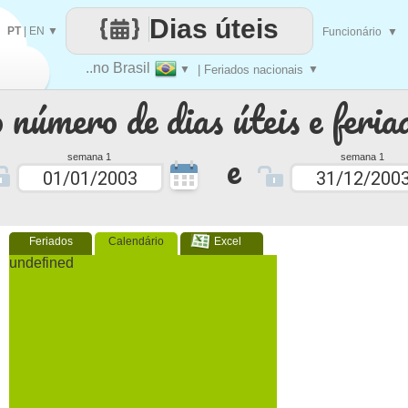
Dias úteis
PT
|
EN
▼
Funcionário
▼
..no Brasil
▼
| Feriados nacionais
▼
 número de dias úteis e feria
e
semana 1
semana 1
Feriados
Calendário
Excel
undefined