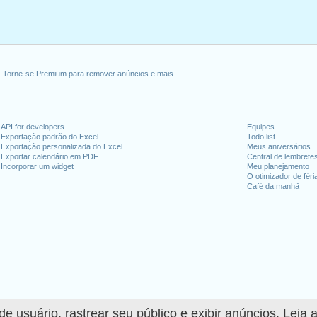
Torne-se Premium para remover anúncios e mais
API for developers
Equipes
Exportação padrão do Excel
Todo list
Exportação personalizada do Excel
Meus aniversários
Exportar calendário em PDF
Central de lembrete
Incorporar um widget
Meu planejamento
O otimizador de féri
Café da manhã
 usuário, rastrear seu público e exibir anúncios. Leia