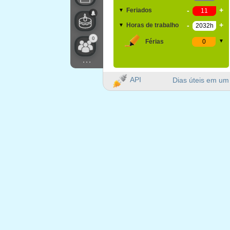
-
+
Feriados
▼
-
+
Horas de trabalho
▼
0
Férias
▼
...
API
Dias úteis em um