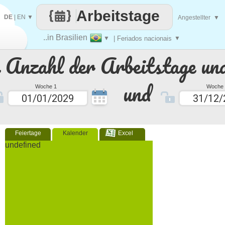
Arbeitstage
DE
|
EN
▼
Angestellter
▼
..in Brasilien
▼
| Feriados nacionais
▼
e Anzahl der Arbeitstage un
und
Woche 1
Woche 
Feiertage
Kalender
Excel
undefined