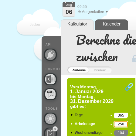
Aug
09:55
06
☕
Morgenkaffee ▼
Kalkulator
Kalender
Jeden
Berechne di
Tag
API
zwischen
EXPORT
Analysieren
Hinzufügen
Vom
Montag,
1. Januar 2029
bis
Montag,
31. Dezember 2029
gibt es:
TOOLS
-
+
Tage
▼
-
+
Arbeitstage
▼
0
-
+
Wochenendtage
▼