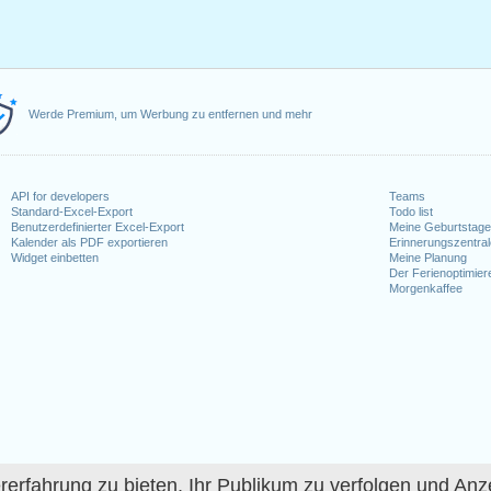
Werde Premium, um Werbung zu entfernen und mehr
API for developers
Teams
Standard-Excel-Export
Todo list
Benutzerdefinierter Excel-Export
Meine Geburtstag
Kalender als PDF exportieren
Erinnerungszentra
Widget einbetten
Meine Planung
Der Ferienoptimier
Morgenkaffee
fahrung zu bieten, Ihr Publikum zu verfolgen und Anze