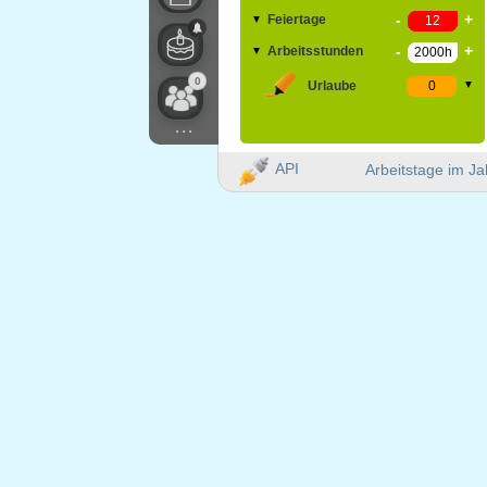
-
+
Feiertage
▼
-
+
Arbeitsstunden
▼
0
Urlaube
▼
...
API
Arbeitstage im Ja