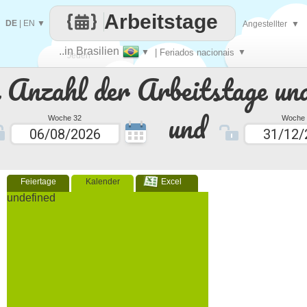
Arbeitstage
DE
|
EN
▼
Angestellter
▼
..in Brasilien
▼
| Feriados nacionais
▼
Jeden
e Anzahl der Arbeitstage un
Tag
und
Woche 32
Woche 
Feiertage
Kalender
Excel
undefined