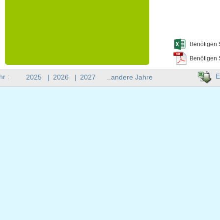
Benötigen 
Benötigen 
E
hr :
2025
|
2026
|
2027
..andere Jahre