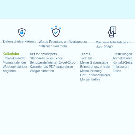
Datenschutzerklärung
Werde Premium, um Werbung zu
Wie viele Arbeitstage im
entfernen und mehr
Jahr 2026?
Kalkulator
API for developers
Teams
Einstellungen
Jahreskalender
Standard-Excel-Export
Todo list
Anmeldeseite
Monatskalender
Benutzerdefinierter Excel-Export
Meine Geburtstage
Kontakt-Seite
Wochenkalender
Kalender als PDF exportieren
Erinnerungszentrale
Impressum
Angaben
Widget einbetten
Meine Planung
Teilen
Der Ferienoptimierer
Morgenkaffee