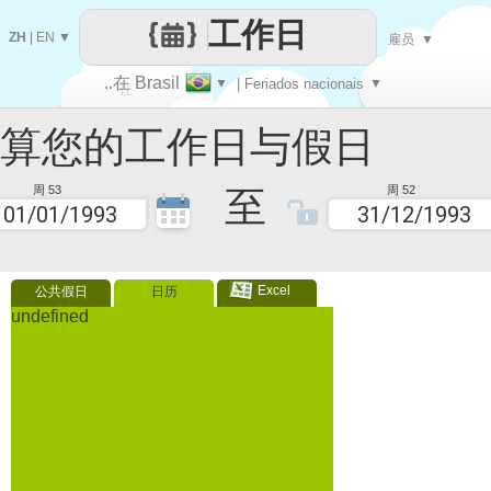
工作日
ZH
|
EN
▼
雇员
▼
..在 Brasil
▼
| Feriados nacionais
▼
让
您的工作日与假日
每一天
至
周 53
周 52
Excel
公共假日
日历
undefined