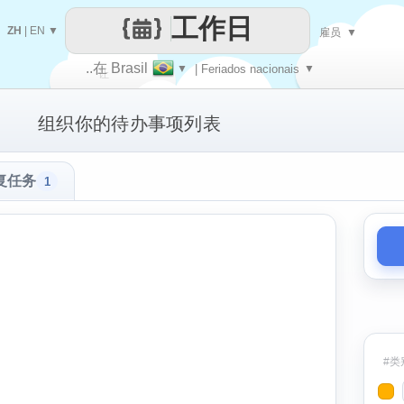
工作日
ZH
|
EN
▼
雇员
▼
..在 Brasil
▼
| Feriados nacionais
▼
让
组织你的待办事项列表
每一天
复任务
1
#类