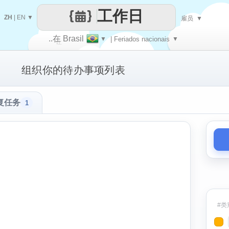
工作日
ZH
|
EN
▼
雇员
▼
..在 Brasil
▼
| Feriados nacionais
▼
让
组织你的待办事项列表
每一天
复任务
1
#类