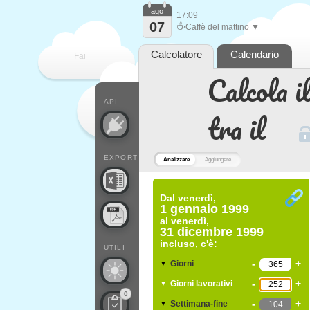
ago
17:09
07
☕
Caffè del mattino ▼
Calcolatore
Calendario
Fai
Calcola il
contare
API
tra il
EXPORT
Analizzare
Aggiungere
Dal
venerdì,
1 gennaio 1999
al
venerdì,
31 dicembre 1999
incluso, c'è:
UTILI
-
+
Giorni
▼
-
+
Giorni lavorativi
▼
0
-
+
Settimana-fine
▼