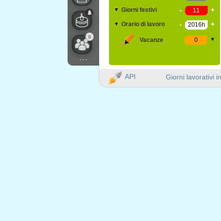
-
+
Giorni festivi
▼
-
+
Orario di lavoro
▼
0
Vacanze
▼
...
API
Giorni lavorativi i