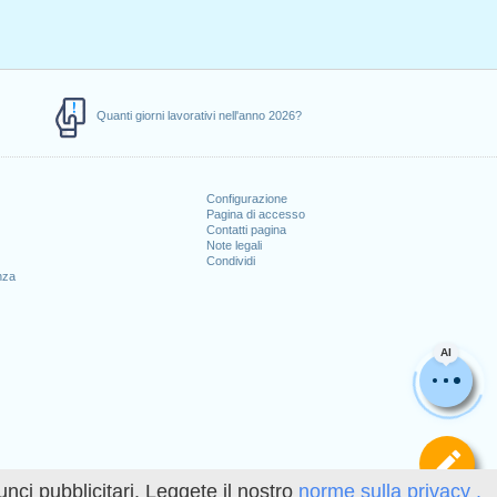
Quanti giorni lavorativi nell'anno 2026?
Configurazione
Pagina di accesso
Contatti pagina
Note legali
Condividi
nza
AI
Def
unci pubblicitari. Leggete il nostro
norme sulla privacy .