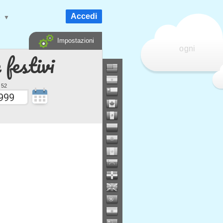
Accedi
e
▼
Impostazioni
ogni
 festivi
 52