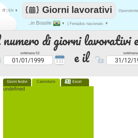
Giorni lavorativi
IT
|
EN
▼
Dipendent
..in Brasile
▼
| Feriados nacionais
▼
 numero di giorni lavorativi e
e il
settimana 53
settimana
Giorni festivi
Calendario
Excel
undefined