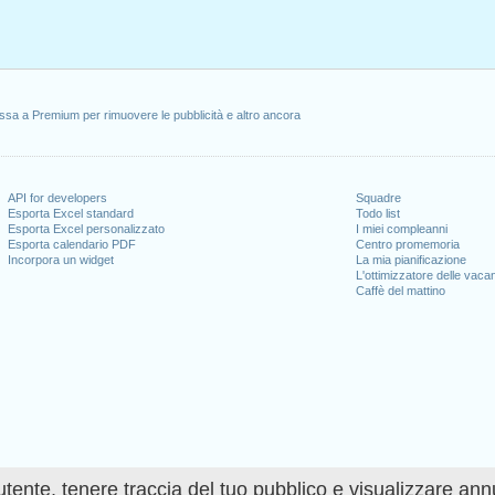
ssa a Premium per rimuovere le pubblicità e altro ancora
API for developers
Squadre
Esporta Excel standard
Todo list
Esporta Excel personalizzato
I miei compleanni
Esporta calendario PDF
Centro promemoria
Incorpora un widget
La mia pianificazione
L'ottimizzatore delle vaca
Caffè del mattino
utente, tenere traccia del tuo pubblico e visualizzare ann