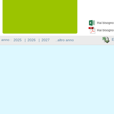
Hai bisogno 
Hai bisogno
E
n anno :
2025
|
2026
|
2027
..altro anno