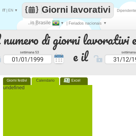
Giorni lavorativi
IT
|
EN
▼
Dipendent
..in Brasile
▼
| Feriados nacionais
▼
Fai
 numero di giorni lavorativi e
contare
e il
settimana 53
settimana
Giorni festivi
Calendario
Excel
undefined