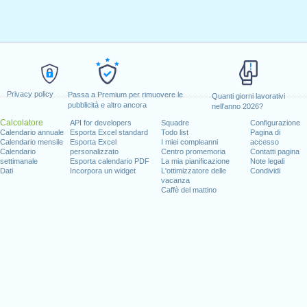
Privacy policy
Passa a Premium per rimuovere le
Quanti giorni lavorativi
pubblicità e altro ancora
nell'anno 2026?
Calcolatore
API for developers
Squadre
Configurazione
Calendario annuale
Esporta Excel standard
Todo list
Pagina di
Calendario mensile
Esporta Excel
I miei compleanni
accesso
Calendario
personalizzato
Centro promemoria
Contatti pagina
settimanale
Esporta calendario PDF
La mia pianificazione
Note legali
Dati
Incorpora un widget
L'ottimizzatore delle
Condividi
vacanza
Caffè del mattino