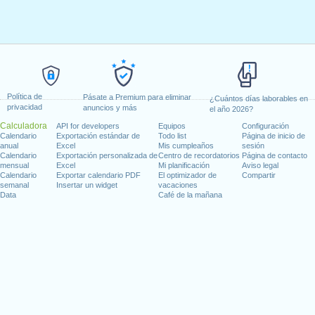
Política de
Pásate a Premium para eliminar
¿Cuántos días laborables en
privacidad
anuncios y más
el año 2026?
Calculadora
API for developers
Equipos
Configuración
Calendario
Exportación estándar de
Todo list
Página de inicio de
anual
Excel
Mis cumpleaños
sesión
Calendario
Exportación personalizada de
Centro de recordatorios
Página de contacto
mensual
Excel
Mi planificación
Aviso legal
Calendario
Exportar calendario PDF
El optimizador de
Compartir
semanal
Insertar un widget
vacaciones
Data
Café de la mañana