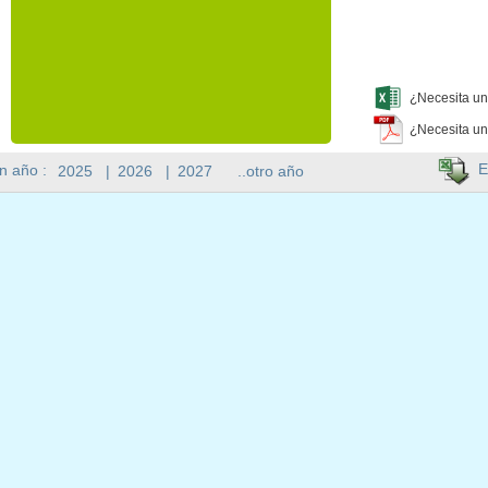
¿Necesita un
¿Necesita un
E
n año :
2025
|
2026
|
2027
..otro año