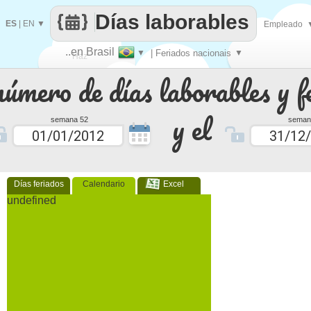
Días laborables
ES
|
EN
▼
Empleado
..en Brasil
▼
| Feriados nacionais
▼
Haz
número de días laborables y f
que
y el
semana 52
seman
Días feriados
Calendario
Excel
undefined