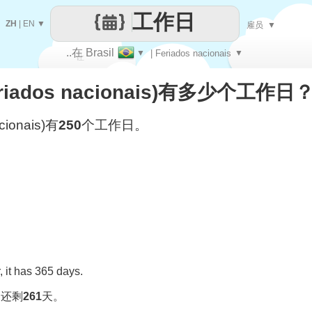
工作日
ZH
|
EN
▼
雇员
▼
..在 Brasil
▼
| Feriados nacionais
▼
让
Feriados nacionais)有多少个工作日
每一天
acionais)有
250
个工作日。
 it has 365 days.
，还剩
261
天。