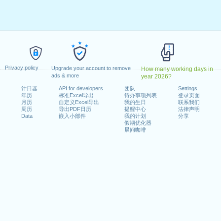
e Cristo
: 2026年4月3日星期五
期二
1日星期五
日星期四
026年9月7日星期一
2026年10月12日星期一
Privacy policy
一
Upgrade your account to remove
How many working days in
ads & more
year 2026?
Consciência Negra
: 2026年11月20日星期五
计日器
API for developers
团队
Settings
年历
标准Excel导出
待办事项列表
登录页面
月历
自定义Excel导出
我的生日
联系我们
周历
导出PDF日历
提醒中心
法律声明
Data
嵌入小部件
我的计划
分享
假期优化器
rasileira : 2026年11月15日星期日
晨间咖啡
 2025 in Brasil (Feriados nacionais)?
 2027 in Brasil (Feriados nacionais)?