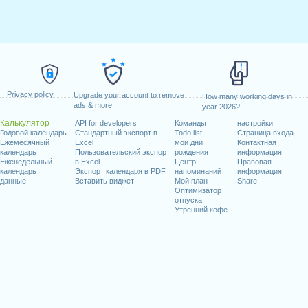
Privacy policy
Upgrade your account to remove
How many working days in
ads & more
year 2026?
Калькулятор
API for developers
Команды
настройки
Годовой календарь
Стандартный экспорт в
Todo list
Страница входа
Ежемесячный
Excel
мои дни
Контактная
календарь
Пользовательский экспорт
рождения
информация
Еженедельный
в Excel
Центр
Правовая
календарь
Экспорт календаря в PDF
напоминаний
информация
данные
Вставить виджет
Мой план
Share
Оптимизатор
отпуска
Утренний кофе