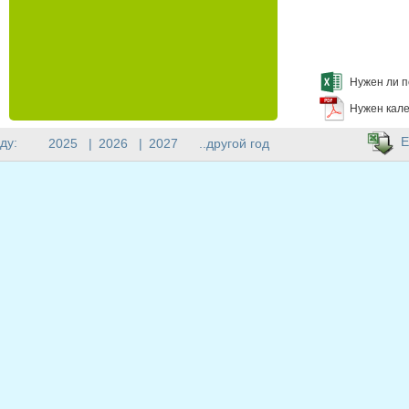
Нужен ли п
Нужен кале
E
ду:
2025
|
2026
|
2027
..другой год