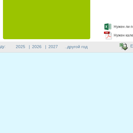
Нужен ли п
Нужен кале
E
ду:
2025
|
2026
|
2027
..другой год