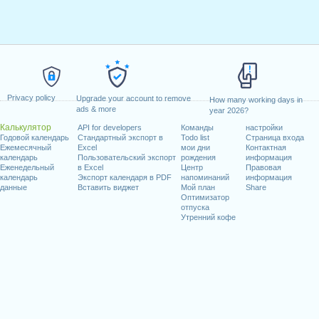
Privacy policy
Upgrade your account to remove
How many working days in
ads & more
year 2026?
Калькулятор
API for developers
Команды
настройки
Годовой календарь
Стандартный экспорт в
Todo list
Страница входа
Ежемесячный
Excel
мои дни
Контактная
календарь
Пользовательский экспорт
рождения
информация
Еженедельный
в Excel
Центр
Правовая
календарь
Экспорт календаря в PDF
напоминаний
информация
данные
Вставить виджет
Мой план
Share
Оптимизатор
отпуска
Утренний кофе