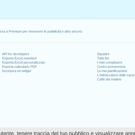
ssa a Premium per rimuovere le pubblicità e altro ancora
API for developers
Squadre
Esporta Excel standard
Todo list
Esporta Excel personalizzato
I miei compleanni
Esporta calendario PDF
Centro promemoria
Incorpora un widget
La mia pianificazione
L'ottimizzatore delle vaca
Caffè del mattino
utente, tenere traccia del tuo pubblico e visualizzare ann