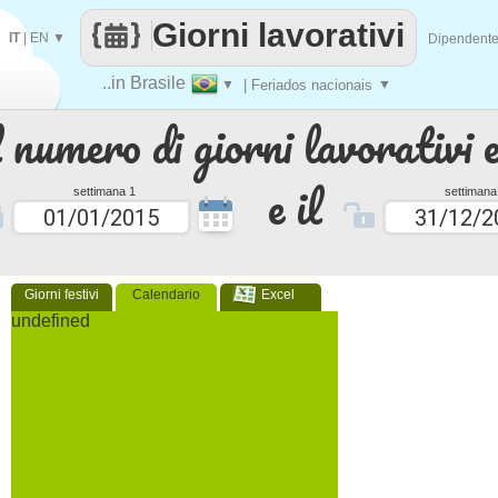
Giorni lavorativi
IT
|
EN
▼
Dipendent
..in Brasile
▼
| Feriados nacionais
▼
 numero di giorni lavorativi e
e il
settimana 1
settimana
Giorni festivi
Calendario
Excel
undefined