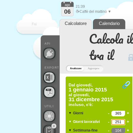
ago
21:39
06
☕
Caffè del mattino ▼
Calcolatore
Calendario
Fai
Calcola il
contare
API
tra il
EXPORT
Analizzare
Aggiungere
Dal
giovedi,
1 gennaio 2015
al
giovedi,
31 dicembre 2015
incluso, c'è:
UTILI
-
+
Giorni
▼
-
+
Giorni lavorativi
▼
0
-
+
Settimana-fine
▼