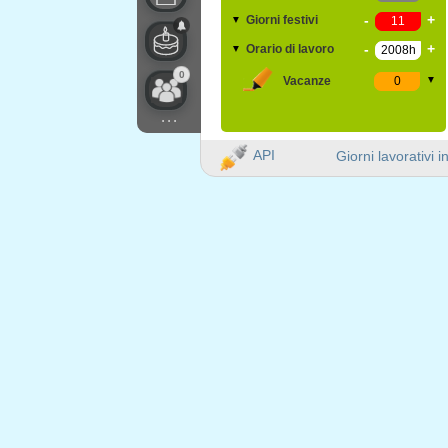
-
+
Giorni festivi
▼
-
+
Orario di lavoro
▼
0
Vacanze
▼
...
API
Giorni lavorativi i