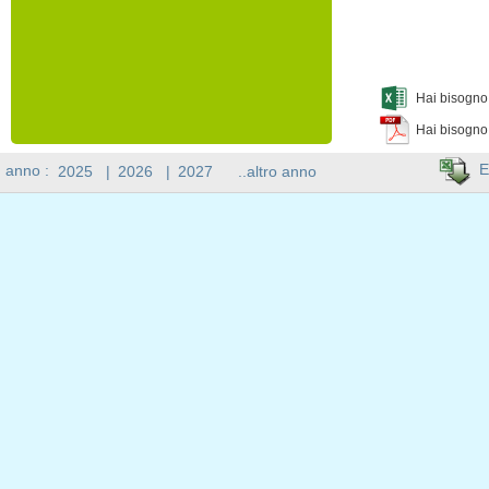
Hai bisogno 
Hai bisogno
E
n anno :
2025
|
2026
|
2027
..altro anno