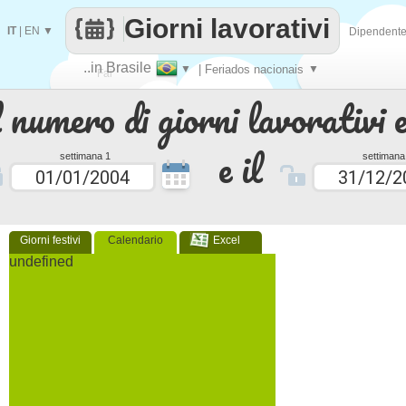
Giorni lavorativi
IT
|
EN
▼
Dipendent
..in Brasile
▼
| Feriados nacionais
▼
Fai
 numero di giorni lavorativi e
contare
e il
settimana 1
settimana
Giorni festivi
Calendario
Excel
undefined