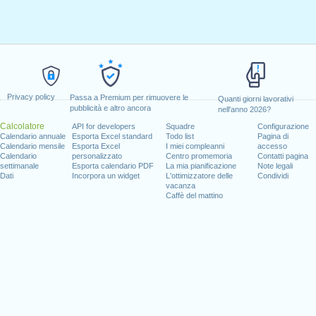
Privacy policy
Passa a Premium per rimuovere le
Quanti giorni lavorativi
pubblicità e altro ancora
nell'anno 2026?
Calcolatore
API for developers
Squadre
Configurazione
Calendario annuale
Esporta Excel standard
Todo list
Pagina di
Calendario mensile
Esporta Excel
I miei compleanni
accesso
Calendario
personalizzato
Centro promemoria
Contatti pagina
settimanale
Esporta calendario PDF
La mia pianificazione
Note legali
Dati
Incorpora un widget
L'ottimizzatore delle
Condividi
vacanza
Caffè del mattino